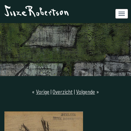
«
Vorige
|
Overzicht
|
Volgende
»