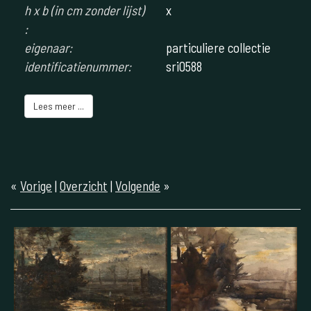
h x b (in cm zonder lijst)
x
:
eigenaar:
particuliere collectie
identificatienummer:
sri0588
Lees meer ...
«
Vorige
|
Overzicht
|
Volgende
»