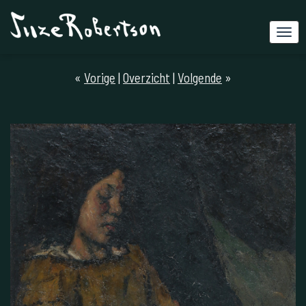
«
Vorige
|
Overzicht
|
Volgende
»