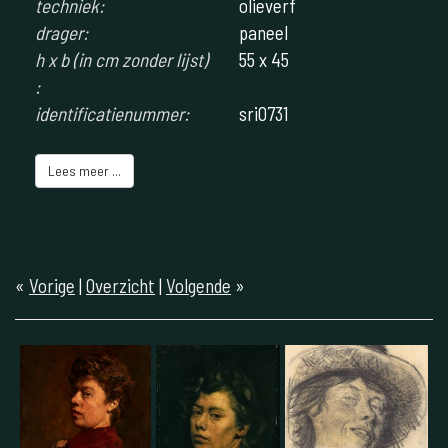
techniek:
olieverf
drager:
paneel
h x b (in cm zonder lijst)
55 x 45
:
identificatienummer:
sri0731
Lees meer ...
«
Vorige
|
Overzicht
|
Volgende
»