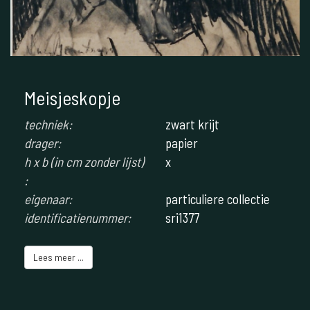
Meisjeskopje
techniek:
zwart krijt
drager:
papier
h x b (in cm zonder lijst)
x
:
eigenaar:
particuliere collectie
identificatienummer:
sri1377
Lees meer ...