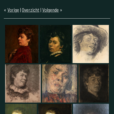
«
Vorige
|
Overzicht
|
Volgende
»