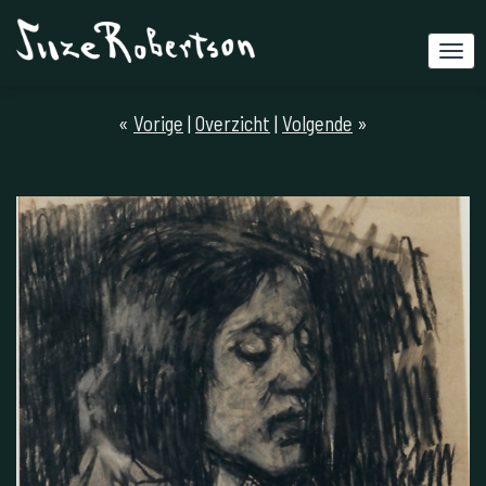
«
Vorige
|
Overzicht
|
Volgende
»