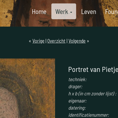
Home
Werk
Leven
Foun
«
Vorige
|
Overzicht
|
Volgende
»
Portret van Pietj
techniek:
drager:
h x b (in cm zonder lijst) :
eigenaar:
datering:
identificatienummer: