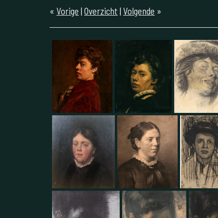
«
Vorige
|
Overzicht
|
Volgende
»