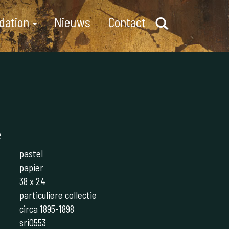
dation
Nieuws
Contact
e
pastel
papier
38 x 24
particuliere collectie
circa 1895-1898
sri0553