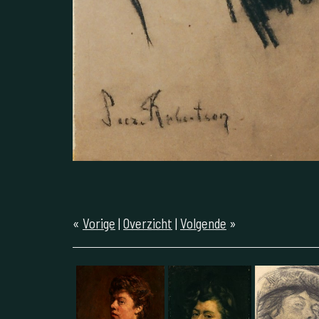
«
Vorige
|
Overzicht
|
Volgende
»