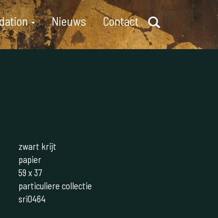
dation
Nieuws
Contact
zwart krijt
papier
59 x 37
particuliere collectie
sri0464