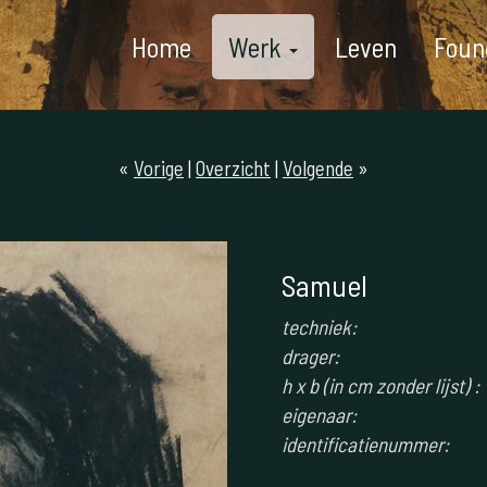
Home
Werk
Leven
Foun
«
Vorige
|
Overzicht
|
Volgende
»
Samuel
techniek:
drager:
h x b (in cm zonder lijst) :
eigenaar:
identificatienummer: