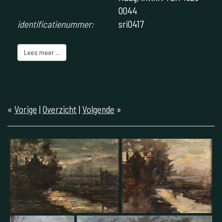
0044
identificatienummer:
sri0417
Lees meer ...
«
Vorige
|
Overzicht
|
Volgende
»