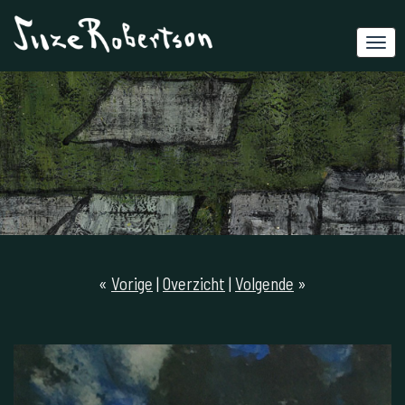
«
Vorige
|
Overzicht
|
Volgende
»