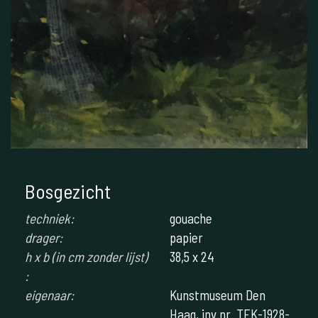
Bosgezicht
techniek:
gouache
drager:
papier
h x b (in cm zonder lijst)
38,5 x 24
:
eigenaar:
Kunstmuseum Den
Haag, inv.nr. TEK-1928-