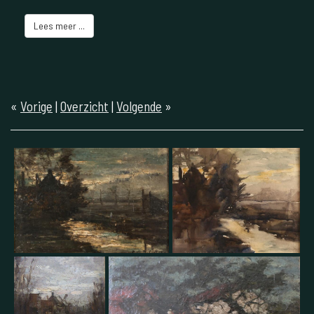
Lees meer ...
«
Vorige
|
Overzicht
|
Volgende
»