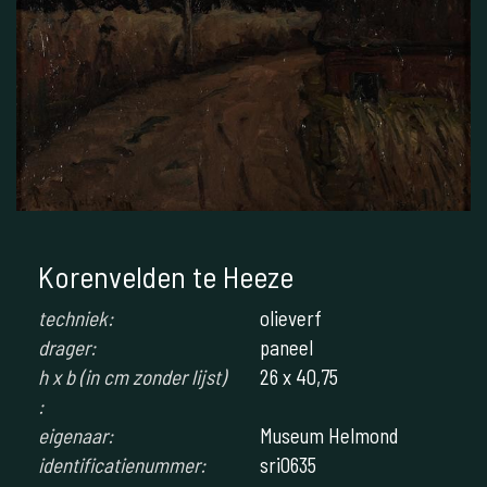
Korenvelden te Heeze
techniek:
olieverf
drager:
paneel
h x b (in cm zonder lijst)
26 x 40,75
:
eigenaar:
Museum Helmond
identificatienummer:
sri0635