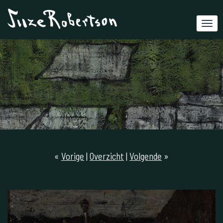
«
Vorige
|
Overzicht
|
Volgende
»