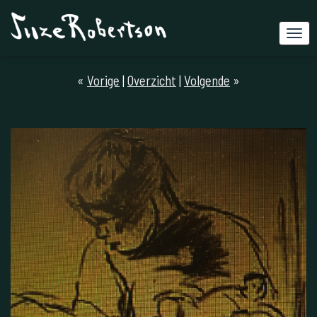
«
Vorige
|
Overzicht
|
Volgende
»