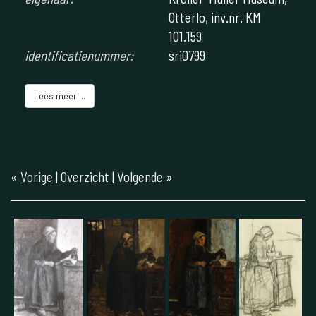
Otterlo, inv.nr. KM
101.159
identificatienummer:
sri0799
Lees meer ...
«
Vorige
|
Overzicht
|
Volgende
»