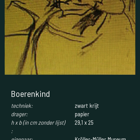
Boerenkind
techniek:
zwart krijt
drager:
papier
h x b (in cm zonder lijst)
29,1 x 25
:
eigenaar:
Kröller-Müller Museum,