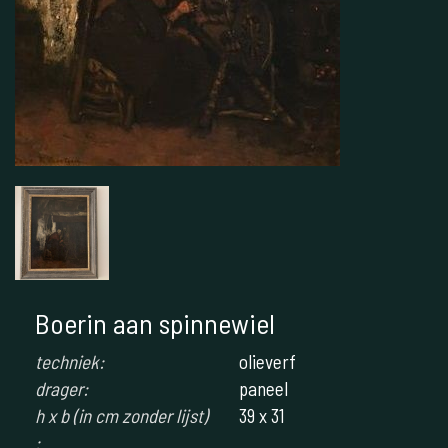
Boerin aan spinnewiel
techniek:
olieverf
drager:
paneel
h x b (in cm zonder lijst)
39 x 31
: