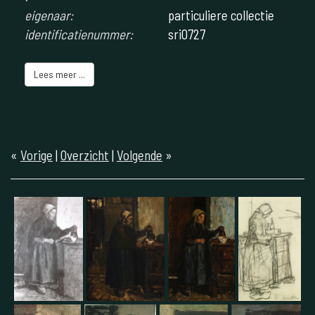
eigenaar:
particuliere collectie
identificatienummer:
sri0727
Lees meer ...
«
Vorige
|
Overzicht
|
Volgende
»