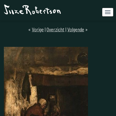
«
Vorige
|
Overzicht
|
Volgende
»