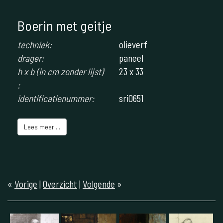
Boerin met geitje
techniek:
olieverf
drager:
paneel
h x b (in cm zonder lijst)
23 x 33
:
identificatienummer:
sri0651
Lees meer ...
«
Vorige
|
Overzicht
|
Volgende
»