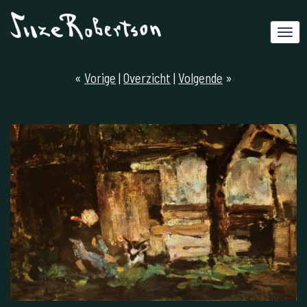
«
Vorige
|
Overzicht
|
Volgende
»