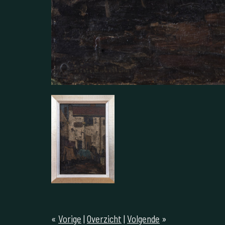
«
Vorige
|
Overzicht
|
Volgende
»