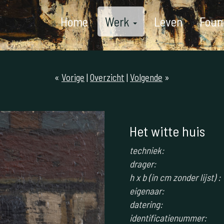
Home
Werk
Leven
Foun
«
Vorige
|
Overzicht
|
Volgende
»
Het witte huis
techniek:
drager:
h x b (in cm zonder lijst) :
eigenaar:
datering:
identificatienummer: