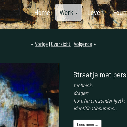
Home
Werk
Leven
Foun
«
Vorige
|
Overzicht
|
Volgende
»
Straatje met per
techniek:
drager:
h x b (in cm zonder lijst) :
identificatienummer:
Lees meer ...