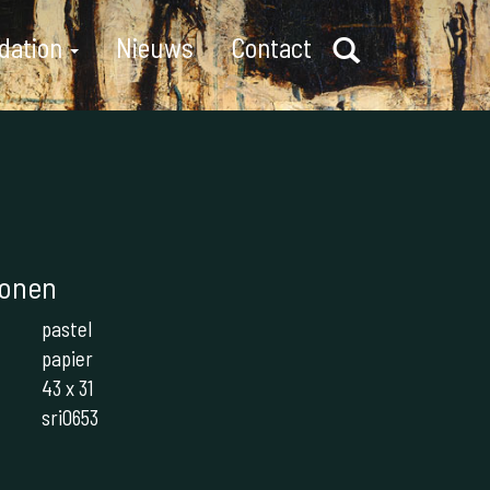
dation
Nieuws
Contact
sonen
pastel
papier
43 x 31
sri0653