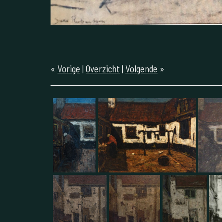
«
Vorige
|
Overzicht
|
Volgende
»