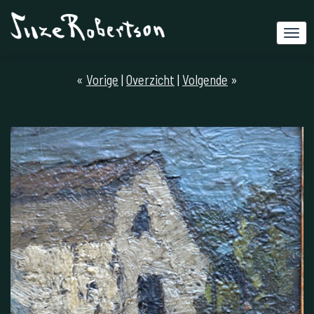
«
Vorige
|
Overzicht
|
Volgende
»