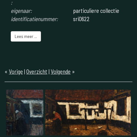
:
eigenaar:
particuliere collectie
identificatienummer:
sri0622
Lees meer ...
«
Vorige
|
Overzicht
|
Volgende
»