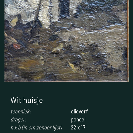
Wit huisje
techniek:
olieverf
drager:
paneel
h x b (in cm zonder lijst)
22 x 17